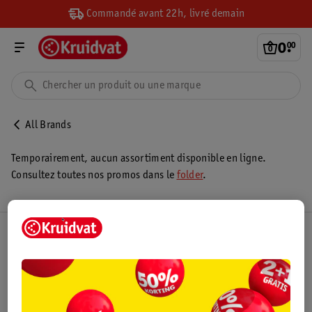
Commandé avant 22h, livré demain
0
.
00
All Brands
Temporairement, aucun assortiment disponible en ligne.
Consultez toutes nos promos dans le
folder
.
Club Kruidvat
Service Clientèle