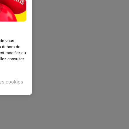
 de vous
en dehors de
nt modifier ou
llez consulter
es cookies