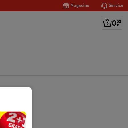
Magasins
Service
0
.
00