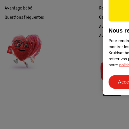
Avantage bébé
Rappel & Retour
Questions fréquentes
Garantie
Avis de sécurité
Nous re
Avis
Pour rendre
montrer les
Kruidvat.be
retirer vos
notre
polit
Acce