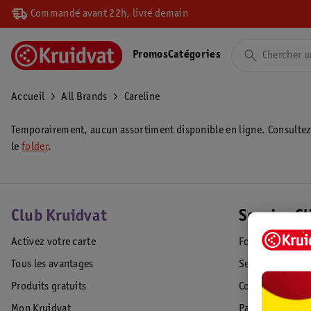
Commandé avant 22h, livré demain
Promos
Catégories
Accueil
All Brands
Careline
Temporairement, aucun assortiment disponible en ligne. Consulte
le
folder
.
Club Kruidvat
Service Cl
Activez votre carte
Foire aux quest
Tous les avantages
Service Clientèl
Produits gratuits
Commande & Liv
Mon Kruidvat
Paiement