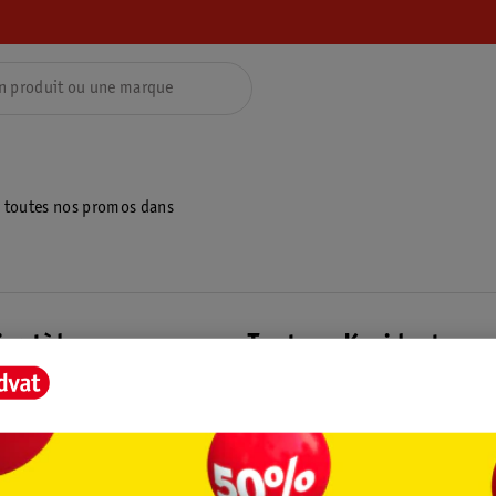
z toutes nos promos dans
ientèle
Tout sur Kruidvat
ions
À propos de Kruidvat
e
Presse
raison
Formule commerciale
Coordonnées de l’entreprise