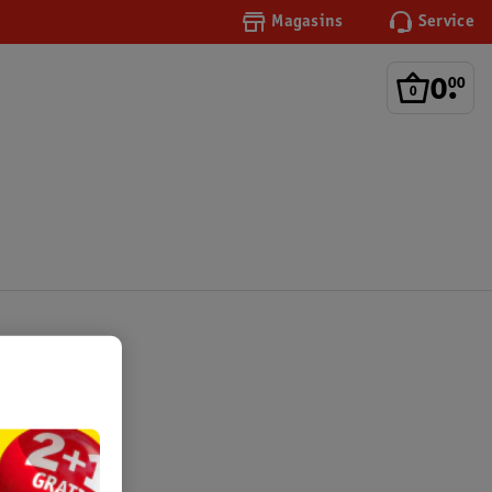
Magasins
Service
0
.
00