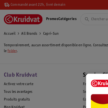
Commandé avant 22h, livré demain
Promos
Catégories
Accueil
All Brands
Capri-Sun
Temporairement, aucun assortiment disponible en ligne. Consulte
le
folder
.
Club Kruidvat
Service Cl
Activez votre carte
Foire aux quest
Tous les avantages
Service Clientèl
Produits gratuits
Commande & Liv
Mon Kruidvat
Paiement