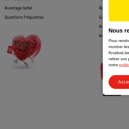
Avantage bébé
Rappel & Retour
Questions fréquentes
Garantie
Avis de sécurité
Nous re
Avis
Pour rendre
montrer les
Kruidvat.be
retirer vos
notre
polit
Acce