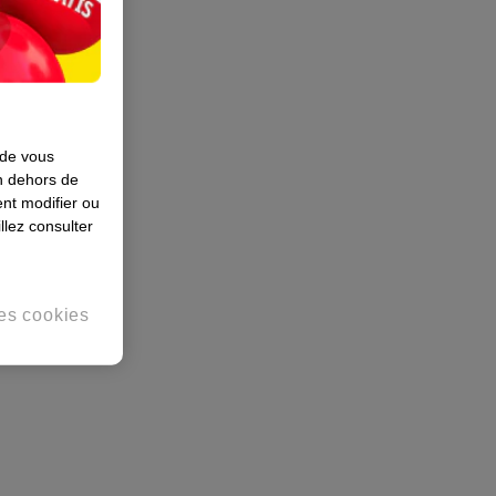
 de vous
en dehors de
nt modifier ou
llez consulter
es cookies