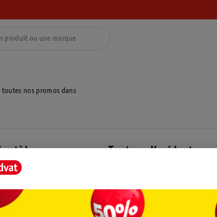
z toutes nos promos dans
ientèle
Tout sur Kruidvat
ions
À propos de Kruidvat
e
Presse
raison
Formule commerciale
Coordonnées de l’entreprise