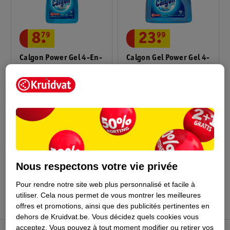
8
.
79
23
.
99
Calgon Power Gel 4-En-
Calgon Gel Power Gel 4-
1
En-1
750ml
2250ml
37
33
Nous respectons votre vie privée
Conseil par Kruidvat
Pour rendre notre site web plus personnalisé et facile à
utiliser.
Cela nous permet de vous montrer les meilleures
offres et promotions, ainsi que des publicités pertinentes en
dehors de Kruidvat.be.
Vous décidez quels cookies vous
acceptez.
Vous pouvez à tout moment modifier ou retirer vos