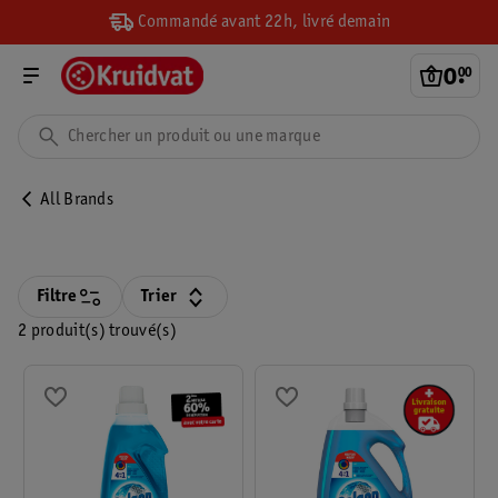
Commandé avant 22h, livré demain
0
.
00
All Brands
Filtre
Trier
2 produit(s) trouvé(s)