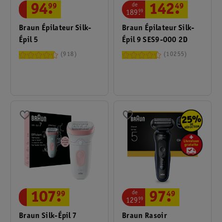
de
94
.
99
142
.
49
189
.
99
Braun Épilateur Silk-
Braun Épilateur Silk-
Épil 5
Épil 9 SES9-000 2D
918
10255
de
107
.
99
97
.
49
129
.
99
Braun Silk-Épil 7
Braun Rasoir