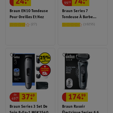
24
.
99
74
.
99
99
.
99
Braun EN10 Tondeuse
Braun Series 7
Pour Oreilles Et Nez
Tondeuse À Barbe
BT7520
27
10255
de
37
.
49
174
.
99
49
.
99
Braun Series 3 Set De
Braun Rasoir
Soin 8-En-1 MGK3540
Électrique Series 6 61-