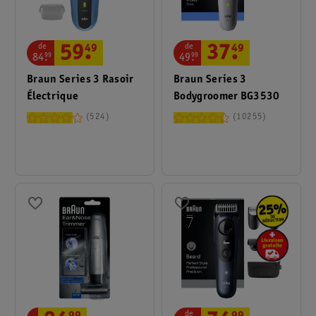
de
de
59
.
49
37
.
49
84
.
99
49
.
99
Braun Series 3 Rasoir
Braun Series 3
Électrique
Bodygroomer BG3530
524
10255
de