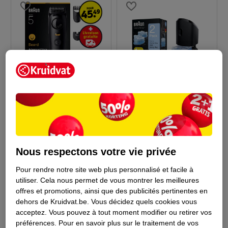
de
19
.
99
45
.
49
69
.
99
Braun Clean & Charge
Braun Series 5
Station De Nettoyage
Tondeuse À Barbe
2 pièces
BT5520
10255
Nous respectons votre vie privée
524
Pour rendre notre site web plus personnalisé et facile à
utiliser.
Cela nous permet de vous montrer les meilleures
offres et promotions, ainsi que des publicités pertinentes en
dehors de Kruidvat.be.
Vous décidez quels cookies vous
acceptez.
Vous pouvez à tout moment modifier ou retirer vos
préférences.
Pour en savoir plus sur le traitement de vos