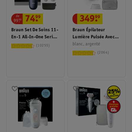
de
349
.
99
74
.
99
99
.
99
Braun Épilateur
Braun Set De Soins 11-
Lumière Pulsée Avec
En-1 All-In-One Series
Étui IPL Silk-Expert Pro
blanc, argenté
& MGK7540
10255
3 PL3020
2064