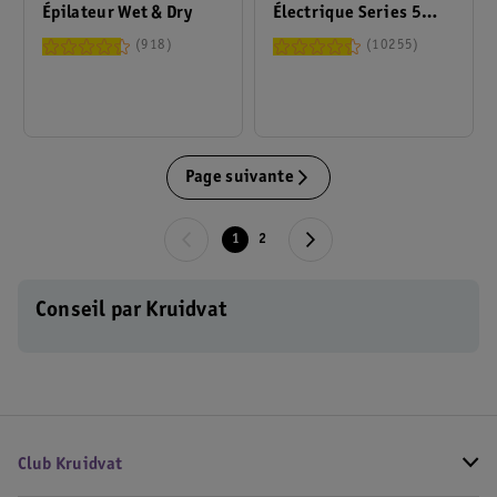
Épilateur Wet & Dry
Électrique Series 5
Shav 52-B1000S
918
10255
Page suivante
1
2
Conseil par Kruidvat
Club Kruidvat