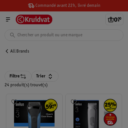
Commandé avant 22h, livré demain
0
.
00
All Brands
Filtre
Trier
24 produit(s) trouvé(s)