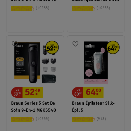
N1000S
10255
10255
de
de
52
.
49
64
.
00
69
.
99
80
.
00
Braun Series 5 Set De
Braun Épilateur Silk-
Soin 9-En-1 MGK5540
Épil 5
10255
918