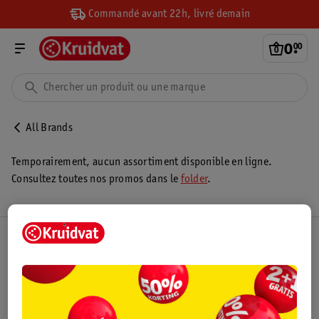
Commandé avant 22h, livré demain
0
.
00
All Brands
Temporairement, aucun assortiment disponible en ligne.
Consultez toutes nos promos dans le
folder
.
Club Kruidvat
Service Clientèle