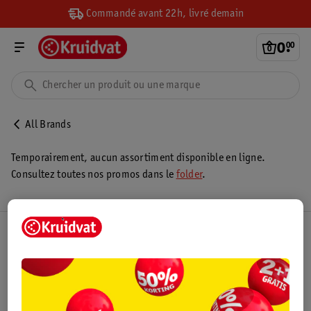
Commandé avant 22h, livré demain
0
.
00
All Brands
Temporairement, aucun assortiment disponible en ligne.
Consultez toutes nos promos dans le
folder
.
Club Kruidvat
Service Clientèle