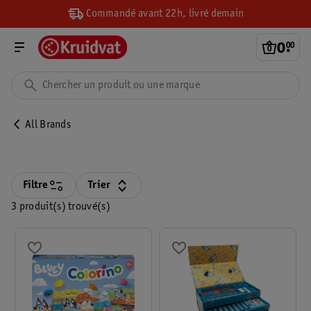
Commandé avant 22h, livré demain
0
.
00
All Brands
Filtre
Trier
3 produit(s) trouvé(s)