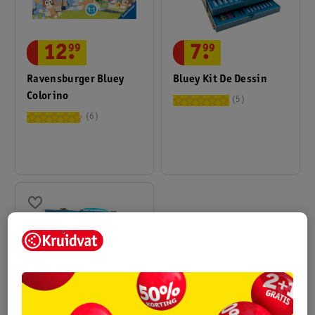
12
.
99
7
.
99
Ravensburger Bluey
Bluey Kit De Dessin
Colorino
5
6