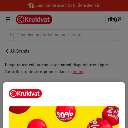
Commandé avant 22h, livré demain
0
.
00
All Brands
Temporairement, aucun assortiment disponible en ligne.
Consultez toutes nos promos dans le
folder
.
Club Kruidvat
Service Clientèle