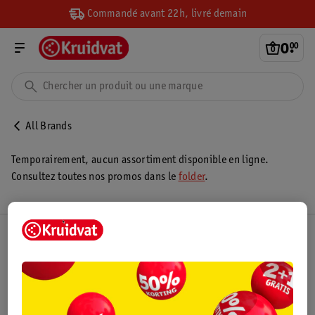
Commandé avant 22h, livré demain
0
.
00
All Brands
Temporairement, aucun assortiment disponible en ligne.
Consultez toutes nos promos dans le
folder
.
Club Kruidvat
Service Clientèle