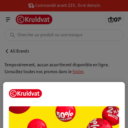
Commandé avant 22h, livré demain
0
.
00
All Brands
Temporairement, aucun assortiment disponible en ligne.
Consultez toutes nos promos dans le
folder
.
Club Kruidvat
Service Clientèle