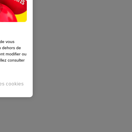
 de vous
en dehors de
nt modifier ou
llez consulter
es cookies