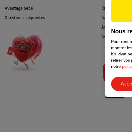
Avantage bébé
Rappel & Retour
Questions fréquentes
Garantie
Avis de sécurité
Nous re
Avis
Pour rendre
montrer les
Kruidvat.be
retirer vos
notre
polit
Acce