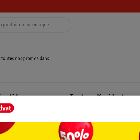
z toutes nos promos dans
ientèle
Tout sur Kruidvat
ions
À propos de Kruidvat
e
Presse
raison
Formule commerciale
Coordonnées de l’entreprise