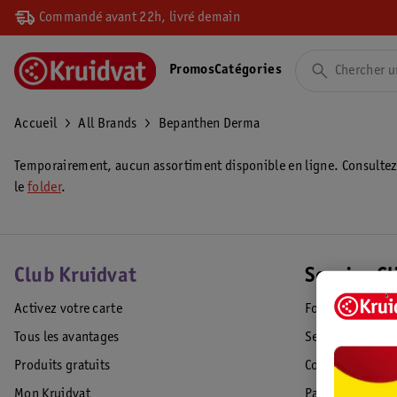
Commandé avant 22h, livré demain
Promos
Catégories
Accueil
All Brands
Bepanthen Derma
Temporairement, aucun assortiment disponible en ligne. Consulte
le
folder
.
Club Kruidvat
Service Cl
Activez votre carte
Foire aux quest
Tous les avantages
Service Clientèl
Produits gratuits
Commande & Liv
Mon Kruidvat
Paiement