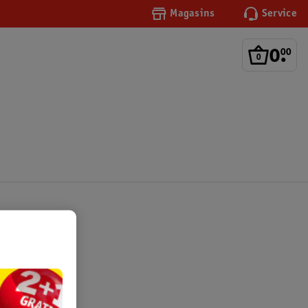
Magasins
Service
0
.
00