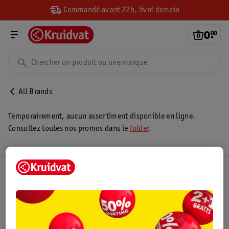
Commandé avant 22h, livré demain
0
.
00
All Brands
Temporairement, aucun assortiment disponible en ligne.
Consultez toutes nos promos dans le
folder
.
Club Kruidvat
Service Clientèle