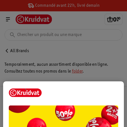
Commandé avant 22h, livré demain
0
.
00
All Brands
Temporairement, aucun assortiment disponible en ligne.
Consultez toutes nos promos dans le
folder
.
Club Kruidvat
Service Clientèle