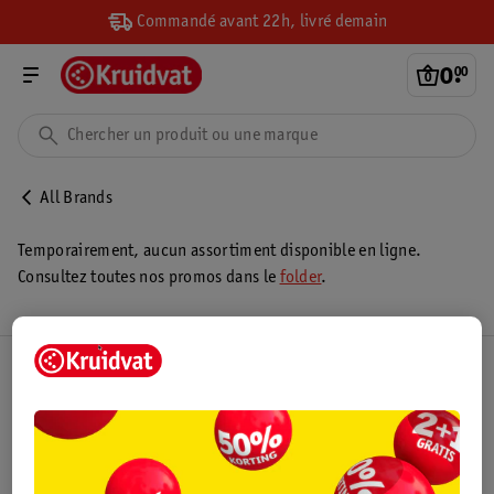
Commandé avant 22h, livré demain
0
.
00
All Brands
Temporairement, aucun assortiment disponible en ligne.
Consultez toutes nos promos dans le
folder
.
Club Kruidvat
Service Clientèle