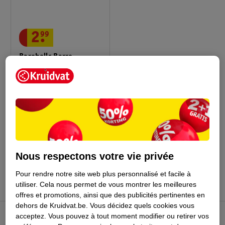
2
.
99
Barebells Barre
Protéinée Marshmallow
Rocky Soft
55g
Conseil par Kruidvat
Nous respectons votre vie privée
Pour rendre notre site web plus personnalisé et facile à
utiliser.
Cela nous permet de vous montrer les meilleures
offres et promotions, ainsi que des publicités pertinentes en
dehors de Kruidvat.be.
Vous décidez quels cookies vous
acceptez.
Vous pouvez à tout moment modifier ou retirer vos
Club Kruidvat