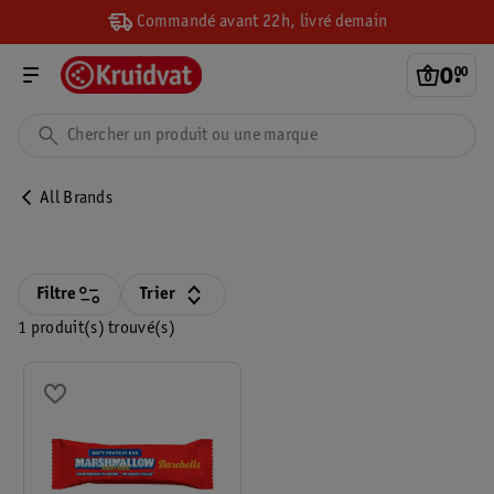
Commandé avant 22h, livré demain
0
.
00
All Brands
Filtre
Trier
1 produit(s) trouvé(s)