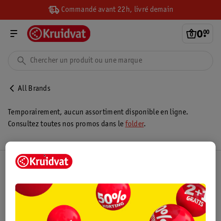
Commandé avant 22h, livré demain
0
.
00
All Brands
Temporairement, aucun assortiment disponible en ligne.
Consultez toutes nos promos dans le
folder
.
Club Kruidvat
Service Clientèle