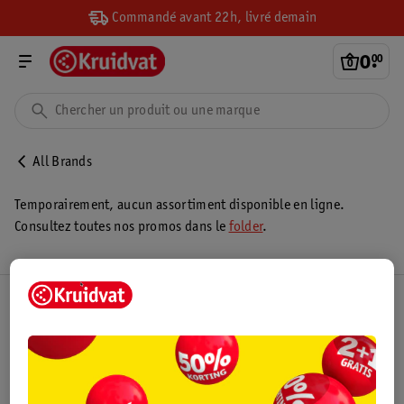
Commandé avant 22h, livré demain
0
.
00
All Brands
Temporairement, aucun assortiment disponible en ligne.
Consultez toutes nos promos dans le
folder
.
Club Kruidvat
Service Clientèle