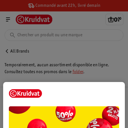
Commandé avant 22h, livré demain
0
.
00
All Brands
Temporairement, aucun assortiment disponible en ligne.
Consultez toutes nos promos dans le
folder
.
Club Kruidvat
Service Clientèle