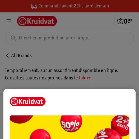
Commandé avant 22h, livré demain
0
.
00
All Brands
Temporairement, aucun assortiment disponible en ligne.
Consultez toutes nos promos dans le
folder
.
Club Kruidvat
Service Clientèle