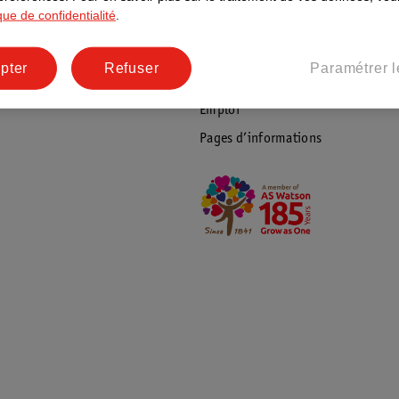
ique de confidentialité
.
Coordonnées de l’entreprise
Plus durable
pter
Refuser
Paramétrer l
Réseaux sociaux
Emploi
Pages d’informations