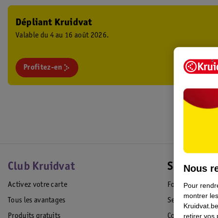
Dépliant Kruidvat
Valable du 4 au 16 août 2026.
Profitez-en
Club Kruidvat
Service Cl
Nous re
Activez votre carte
Foire aux quest
Pour rendre
montrer les
Tous les avantages
Service Clientèl
Kruidvat.be
retirer vos
Produits gratuits
Commande & Liv