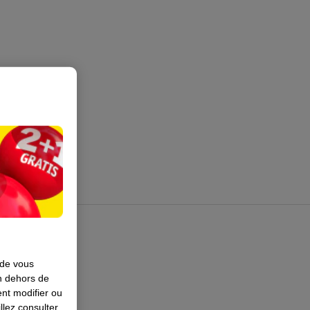
 de vous
en dehors de
nt modifier ou
llez consulter