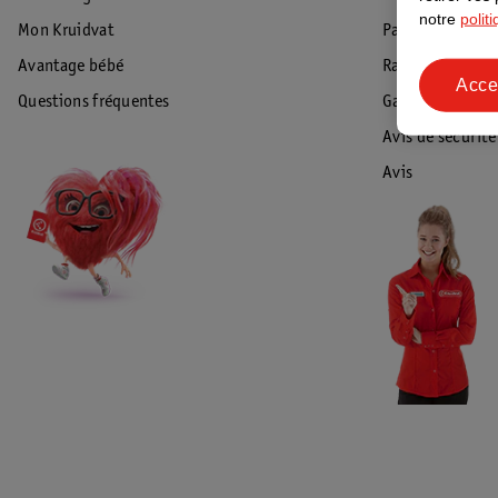
notre
polit
Mon Kruidvat
Paiement
Avantage bébé
Rappel & Retour
Acce
Questions fréquentes
Garantie
Avis de sécurité
Avis