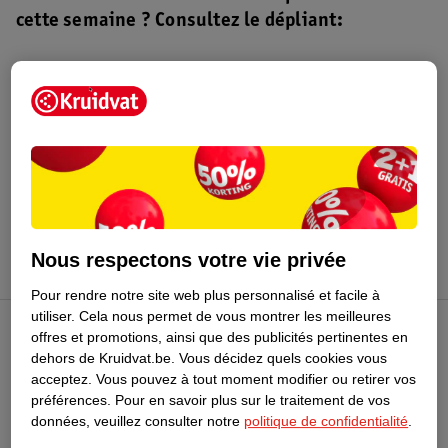
cette semaine ? Consultez le dépliant:
Dépliant Kruidvat
Valable du 4 au 16 août 2026.
Profitez-en
Nous respectons votre vie privée
Pour rendre notre site web plus personnalisé et facile à
utiliser.
Cela nous permet de vous montrer les meilleures
offres et promotions, ainsi que des publicités pertinentes en
Club Kruidvat
dehors de Kruidvat.be.
Vous décidez quels cookies vous
acceptez.
Vous pouvez à tout moment modifier ou retirer vos
préférences.
Pour en savoir plus sur le traitement de vos
Service Clientèle
données, veuillez consulter notre
politique de confidentialité
.