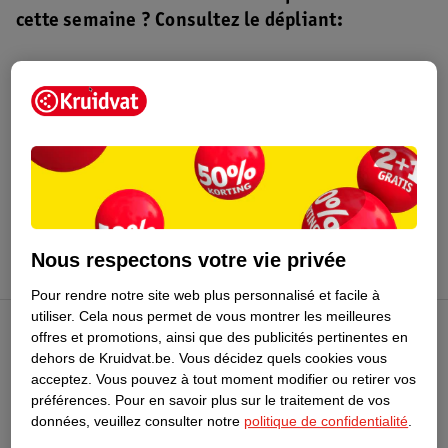
cette semaine ? Consultez le dépliant:
Dépliant Kruidvat
Valable du 4 au 16 août 2026.
Profitez-en
Nous respectons votre vie privée
Pour rendre notre site web plus personnalisé et facile à
utiliser.
Cela nous permet de vous montrer les meilleures
offres et promotions, ainsi que des publicités pertinentes en
Club Kruidvat
dehors de Kruidvat.be.
Vous décidez quels cookies vous
acceptez.
Vous pouvez à tout moment modifier ou retirer vos
préférences.
Pour en savoir plus sur le traitement de vos
Service Clientèle
données, veuillez consulter notre
politique de confidentialité
.