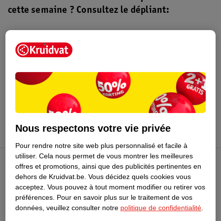
cette semaine ? Consultez le dépliant:
Dépliant Kruidvat
Valable du 4 au 16 août 2026.
Profitez-en
Nous respectons votre vie privée
Pour rendre notre site web plus personnalisé et facile à
utiliser.
Cela nous permet de vous montrer les meilleures
offres et promotions, ainsi que des publicités pertinentes en
Club Kruidvat
dehors de Kruidvat.be.
Vous décidez quels cookies vous
acceptez.
Vous pouvez à tout moment modifier ou retirer vos
préférences.
Pour en savoir plus sur le traitement de vos
Service Clientèle
données, veuillez consulter notre
politique de confidentialité
.