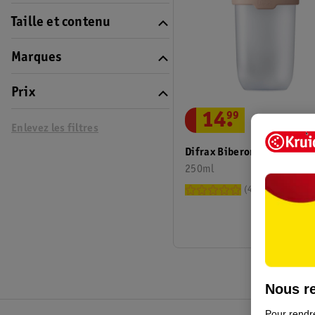
Taille et contenu
Marques
Prix
14
.
99
Enlevez les filtres
Difrax Biberon Lovi Mamm
250ml
4
Nous re
Pour rendre