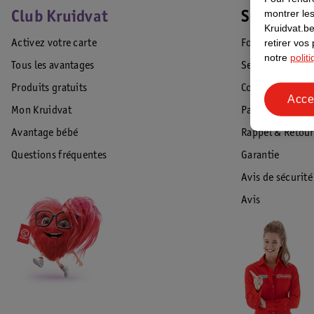
montrer les
Club Kruidvat
Service Cl
Kruidvat.be
retirer vos
Activez votre carte
Foire aux quest
notre
polit
Tous les avantages
Service Clientèl
Produits gratuits
Commande & Liv
Acce
Mon Kruidvat
Paiement
Avantage bébé
Rappel & Retour
Questions fréquentes
Garantie
Avis de sécurité
Avis