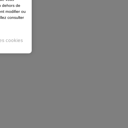
en dehors de
nt modifier ou
llez consulter
es cookies