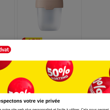
13
.
99
afeel
Difrax Biberon Lovi Mammafeel
150ml
3
spectons votre vie privée
 notre site web plus personnalisé et facile à utiliser.
Cela nous permet