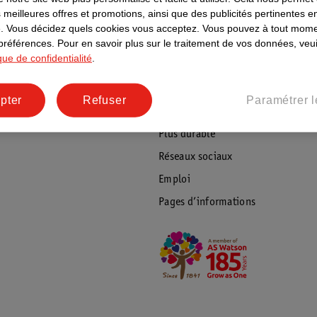
 meilleures offres et promotions, ainsi que des publicités pertinentes 
ientèle
Tout sur Kruidvat
.
Vous décidez quels cookies vous acceptez.
Vous pouvez à tout mome
 préférences.
Pour en savoir plus sur le traitement de vos données, veui
ions
À propos de Kruidvat
ique de confidentialité
.
e
Presse
raison
Formule commerciale
pter
Refuser
Paramétrer l
Coordonnées de l’entreprise
Plus durable
Réseaux sociaux
Emploi
Pages d’informations