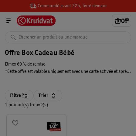
Commandé avant 22h, livré demain
0
.
00
Offre Box Cadeau Bébé
Elmex 60 % de remise
*Cette offre est valable uniquement avec une carte activée et après
inscription au Box Cadeau bébé. La réduction est appliquée dans
votre panier et n’est visible que lorsque vous êtes connecté(e).
Filtre
Trier
1 produit(s) trouvé(s)