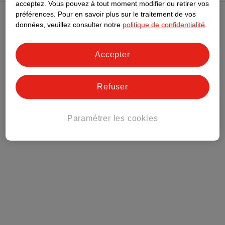
acceptez.
Vous pouvez à tout moment modifier ou retirer vos
préférences.
Pour en savoir plus sur le traitement de vos
Club Kruidvat
données, veuillez consulter notre
politique de confidentialité
.
Service Clientèle
Accepter
Tout sur Kruidvat
Refuser
Paramétrer les cookies