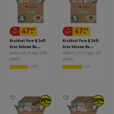
de
de
47
.
99
47
.
99
59
.
99
59
.
99
Kruidvat Pure & Soft
Kruidvat Pure & Soft
Gros Volume De
Gros Volume De
Couches Taille 4
taille 4 (8-12 kg), 228
Couches Taille 5
taille 5 (13-17 kg), 192
pièces
pièces
28
18