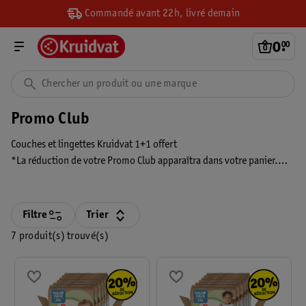
Commandé avant 22h, livré demain
0
.
00
Promo Club
Couches et lingettes Kruidvat 1+1 offert
*La réduction de votre Promo Club apparaîtra dans votre panier.
Cette réduction ne sera donc visible que si vous êtes connecté et si
vous avez activé votre promo personnalisée. La réduction s’affiche
toujours avant le paiement.
Filtre
Trier
7 produit(s) trouvé(s)