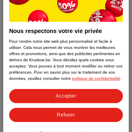
de
27
.
58
15
.
99
34
.
47
Nous respectons votre vie privée
Kruidvat Pure & Soft
Kruidvat Lingettes
Pour rendre notre site web plus personnalisé et facile à
Gros Volume De
Bébé Pure & Soft
utiliser.
Cela nous permet de vous montrer les meilleures
Couches Taille 2
taille 2 (3-6 kg), 186
12 x 54 pièces
offres et promotions, ainsi que des publicités pertinentes en
pièces
130
dehors de Kruidvat.be.
Vous décidez quels cookies vous
409
acceptez.
Vous pouvez à tout moment modifier ou retirer vos
préférences.
Pour en savoir plus sur le traitement de vos
données, veuillez consulter notre
politique de confidentialité
.
Accepter
Refuser