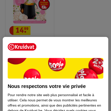
14
.
99
Air Wick Kit Démarrage
Diffuseur Intérieur
Essential Mist Au
20ml
Jasmin Apaisant Et
57
Pivoine
Nous respectons votre vie privée
Conseil par Kruidvat
Pour rendre notre site web plus personnalisé et facile à
utiliser.
Cela nous permet de vous montrer les meilleures
offres et promotions, ainsi que des publicités pertinentes en
dehors de Kruidvat.be.
Vous décidez quels cookies vous