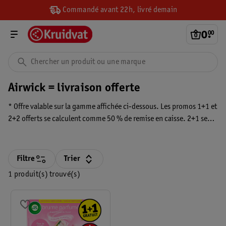
Commandé avant 22h, livré demain
0
.
00
Airwick = livraison offerte
* Offre valable sur la gamme affichée ci-dessous. Les promos 1+1 et
2+2 offerts se calculent comme 50 % de remise en caisse. 2+1 se
calcule comme -33 % et le 2e produit à moitié prix se calcule
comme -25 %. Le prix peut varier selon la combinaison. Pour
profiter de telles offres, ajoutez le nombre total que vous souhaitez
Filtre
Trier
recevoir à votre panier d'achats. Dans le cas d'une promo 1+1
1 produit(s) trouvé(s)
offert, ajoutez donc les deux produits, car cela ne se fait pas
automatiquement. La réduction sera ensuite appliquée dans votre
panier d'achats.