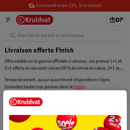
Commandé avant 22h, livré demain
0
.
00
Livraison offerte Finish
Offre valable sur la gamme affichée ci-dessous. Les promos 1+1 et
2+2 offerts se calculent comme 50 % de remise en caisse. 2+1 se
calcule comme -33 % et le 2e produit à moitié prix se calcule
Temporairement, aucun assortiment disponible en ligne.
comme -25 %. Le prix peut varier selon la combinaison. Pour
Consultez toutes nos promos dans le
folder
.
profiter de telles offres, ajoutez le nombre total que vous souhaitez
recevoir à votre panier d'achats. Dans le cas d'une promo 1+1
offert, ajoutez donc les deux produits, car cela ne se fait pas
automatiquement. La réduction sera ensuite appliquée dans votre
Club Kruidvat
panier d'achats.