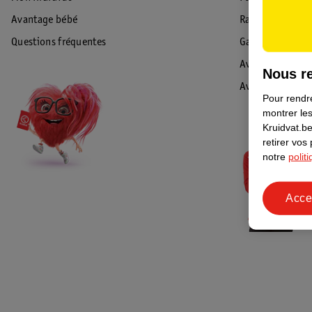
Avantage bébé
Rappel & Retour
Questions fréquentes
Garantie
Avis de sécurité
Nous re
Avis
Pour rendre
montrer les
Kruidvat.be
retirer vos
notre
polit
Acce