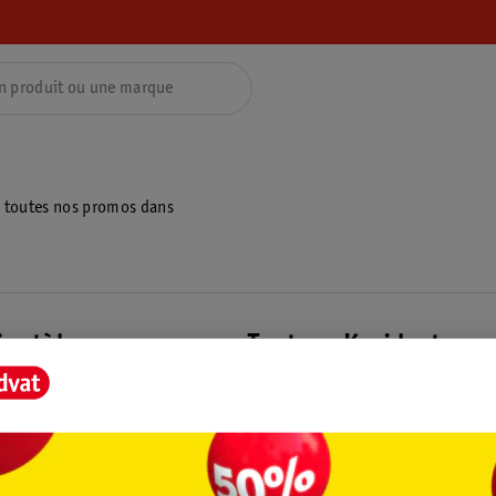
z toutes nos promos dans
ientèle
Tout sur Kruidvat
ions
À propos de Kruidvat
e
Presse
raison
Formule commerciale
Coordonnées de l’entreprise