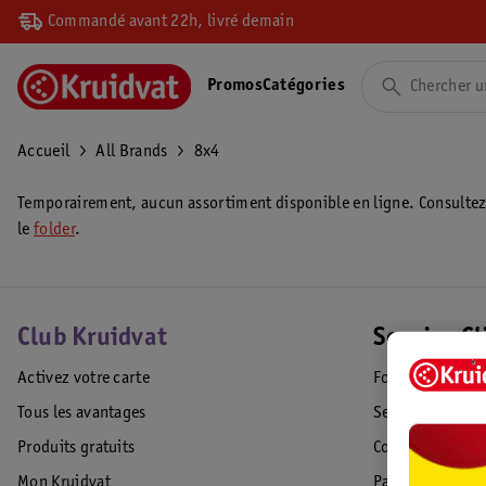
Commandé avant 22h, livré demain
Promos
Catégories
Accueil
All Brands
8x4
Temporairement, aucun assortiment disponible en ligne. Consulte
le
folder
.
Club Kruidvat
Service Cl
Activez votre carte
Foire aux quest
Tous les avantages
Service Clientèl
Produits gratuits
Commande & Liv
Mon Kruidvat
Paiement