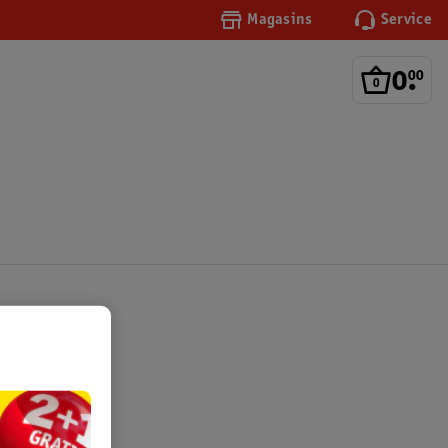
Magasins
Service
0
.
00