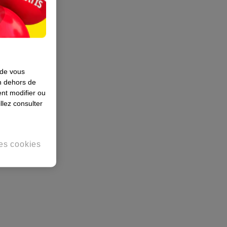
 de vous
en dehors de
nt modifier ou
llez consulter
es cookies