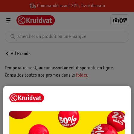
Commandé avant 22h, livré demain
0
.
00
All Brands
Temporairement, aucun assortiment disponible en ligne.
Consultez toutes nos promos dans le
folder
.
Club Kruidvat
Service Clientèle