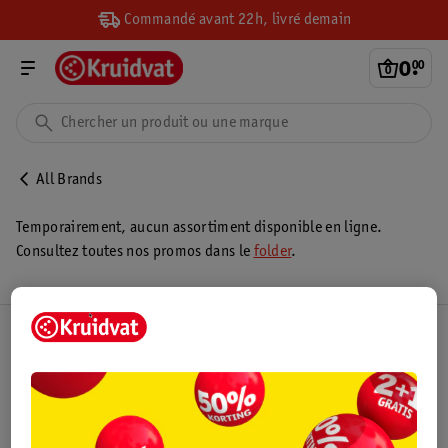
Commandé avant 22h, livré demain
0
.
00
All Brands
Temporairement, aucun assortiment disponible en ligne.
Consultez toutes nos promos dans le
folder
.
Club Kruidvat
Service Clientèle