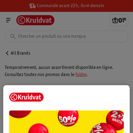
Commandé avant 22h, livré demain
0
.
00
All Brands
Temporairement, aucun assortiment disponible en ligne.
Consultez toutes nos promos dans le
folder
.
Club Kruidvat
Service Clientèle