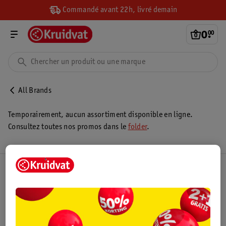
Commandé avant 22h, livré demain
0
.
00
All Brands
Temporairement, aucun assortiment disponible en ligne.
Consultez toutes nos promos dans le
folder
.
Club Kruidvat
Service Clientèle