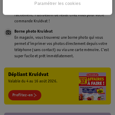
Point de retrait Kruidvat.be
Paramétrer les cookies
Faites livrer votre commande en magasin, rapidement et
facilement. Plus besoin de rester chez vous pour votre
commande Kruidvat !
Borne photo Kruidvat
En magasin, vous trouverez une borne photo qui vous
permet d’imprimer vos photos directement depuis votre
téléphone (sans contact) ou via une carte mémoire. C’est
super facile et prêt immédiatement.
Dépliant Kruidvat
Valable du 4 au 16 août 2026.
Profitez-en