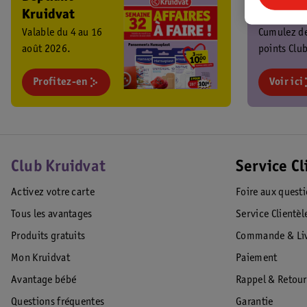
Kruidvat
Kruidva
Valable du 4 au 16
Cumulez d
août 2026.
points Club
chaque ach
Profitez-en
profitez de
Voir ici
promos
exclusives 
Club Kruidvat
Service Cl
Activez votre carte
Foire aux quest
Tous les avantages
Service Clientèl
Produits gratuits
Commande & Liv
Mon Kruidvat
Paiement
Avantage bébé
Rappel & Retour
Questions fréquentes
Garantie