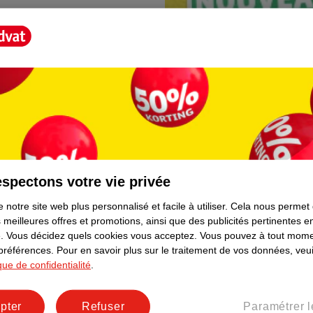
spectons votre vie privée
Borne photo Kruidva
 notre site web plus personnalisé et facile à utiliser.
Cela nous permet
lement. Plus besoin de rester
En magasin, vous trouvere
 meilleures offres et promotions, ainsi que des publicités pertinentes 
directement depuis votre t
.
Vous décidez quels cookies vous acceptez.
Vous pouvez à tout mome
facile et prêt immédiateme
 préférences.
Pour en savoir plus sur le traitement de vos données, veui
ique de confidentialité
.
pter
Refuser
Paramétrer l
er le