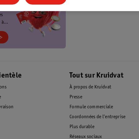
t
es
 à
at et
!
ientèle
Tout sur Kruidvat
ions
À propos de Kruidvat
e
Presse
raison
Formule commerciale
Coordonnées de l’entreprise
Plus durable
Réseaux sociaux