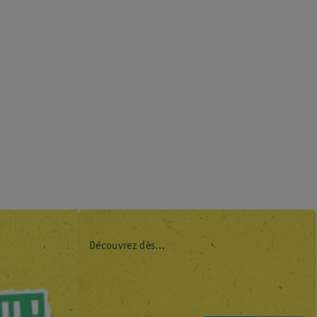
Découvrez dès
maintenant l’impact
environnemental de
tous vos produits de
marque Kruidvat