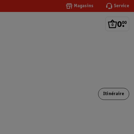
Magasins
Service
0
.
00
Itinéraire