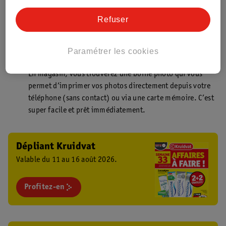
Point de retrait Kruidvat.be
Faites livrer votre commande en magasin, rapidement et
Refuser
facilement. Plus besoin de rester chez vous pour votre
commande Kruidvat !
Paramétrer les cookies
Borne photo Kruidvat
En magasin, vous trouverez une borne photo qui vous
permet d’imprimer vos photos directement depuis votre
téléphone (sans contact) ou via une carte mémoire. C’est
super facile et prêt immédiatement.
Dépliant Kruidvat
Valable du 11 au 16 août 2026.
Profitez-en