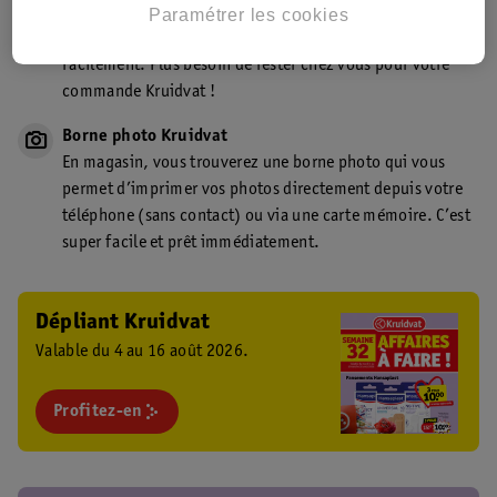
Point de retrait Kruidvat.be
Paramétrer les cookies
Faites livrer votre commande en magasin, rapidement et
facilement. Plus besoin de rester chez vous pour votre
commande Kruidvat !
Borne photo Kruidvat
En magasin, vous trouverez une borne photo qui vous
permet d’imprimer vos photos directement depuis votre
téléphone (sans contact) ou via une carte mémoire. C’est
super facile et prêt immédiatement.
Dépliant Kruidvat
Valable du 4 au 16 août 2026.
Profitez-en