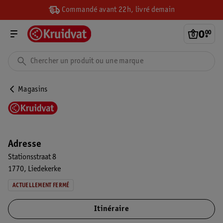
Commandé avant 22h, livré demain
0
.
00
Magasins
Adresse
Stationsstraat 8
1770
Liedekerke
ACTUELLEMENT FERMÉ
Itinéraire