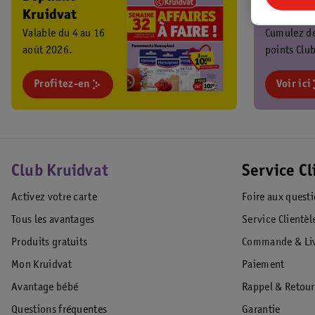
Kruidvat
Kruidva
Valable du 4 au 16
Cumulez d
août 2026.
points Club
chaque ach
Profitez-en
profitez de
Voir ici
promos
exclusives 
Club Kruidvat
Service Cl
Activez votre carte
Foire aux quest
Tous les avantages
Service Clientèl
Produits gratuits
Commande & Liv
Mon Kruidvat
Paiement
Avantage bébé
Rappel & Retour
Questions fréquentes
Garantie