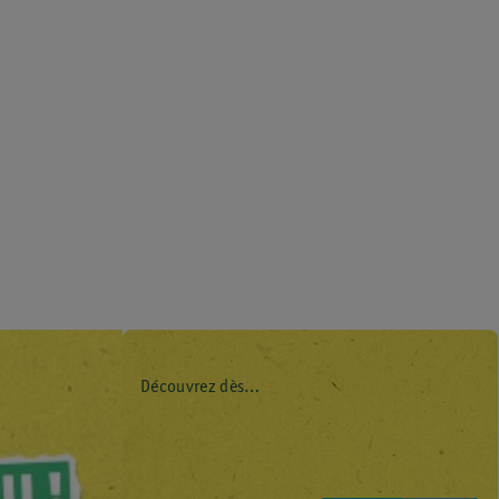
Découvrez dès
maintenant l’impact
environnemental de
tous vos produits de
marque Kruidvat