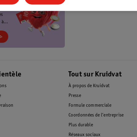
t
es
 à
at et
!
ientèle
Tout sur Kruidvat
ions
À propos de Kruidvat
e
Presse
raison
Formule commerciale
Coordonnées de l’entreprise
Plus durable
Réseaux sociaux