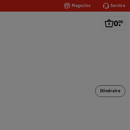
Magasins
Service
0
.
00
Itinéraire