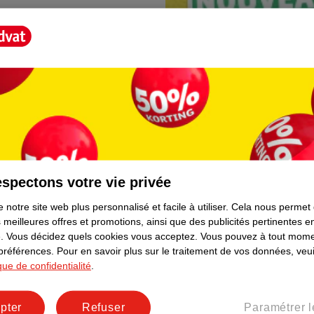
spectons votre vie privée
Borne photo Kruidva
 notre site web plus personnalisé et facile à utiliser.
Cela nous permet
lement. Plus besoin de rester
En magasin, vous trouvere
 meilleures offres et promotions, ainsi que des publicités pertinentes 
directement depuis votre t
.
Vous décidez quels cookies vous acceptez.
Vous pouvez à tout mome
facile et prêt immédiateme
 préférences.
Pour en savoir plus sur le traitement de vos données, veui
ique de confidentialité
.
pter
Refuser
Paramétrer l
er le