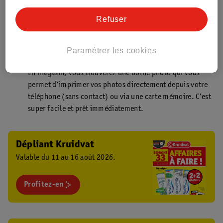
Point de retrait Kruidvat.be
Faites livrer votre commande en magasin, rapidement et
Refuser
facilement. Plus besoin de rester chez vous pour votre
commande Kruidvat !
Paramétrer les cookies
Borne photo Kruidvat
En magasin, vous trouverez une borne photo qui vous
permet d’imprimer vos photos directement depuis votre
téléphone (sans contact) ou via une carte mémoire. C’est
super facile et prêt immédiatement.
Dépliant Kruidvat
Valable du 11 au 16 août 2026.
Profitez-en