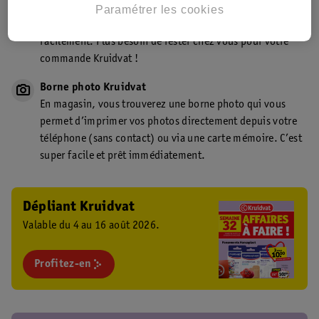
Point de retrait Kruidvat.be
Paramétrer les cookies
Faites livrer votre commande en magasin, rapidement et
facilement. Plus besoin de rester chez vous pour votre
commande Kruidvat !
Borne photo Kruidvat
En magasin, vous trouverez une borne photo qui vous
permet d’imprimer vos photos directement depuis votre
téléphone (sans contact) ou via une carte mémoire. C’est
super facile et prêt immédiatement.
Dépliant Kruidvat
Valable du 4 au 16 août 2026.
Profitez-en