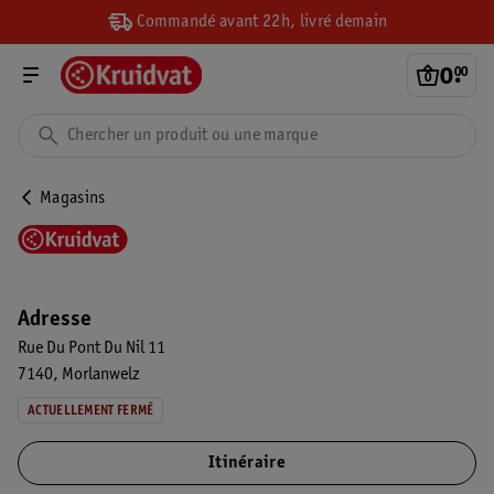
Commandé avant 22h, livré demain
0
.
00
Magasins
Adresse
Rue Du Pont Du Nil 11
7140
Morlanwelz
ACTUELLEMENT FERMÉ
Itinéraire