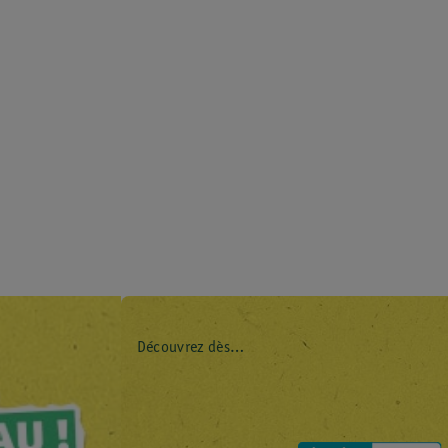
Découvrez dès
maintenant l’impact
environnemental de
tous vos produits de
marque Kruidvat