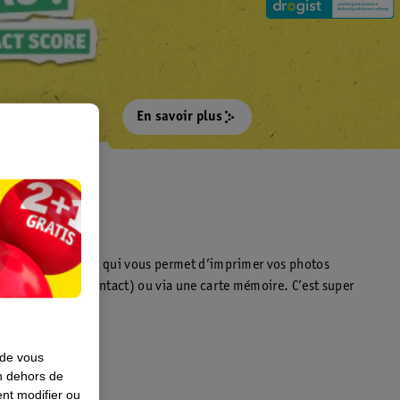
préférés !
En savoir plus
t
z une borne photo qui vous permet d’imprimer vos photos
éléphone (sans contact) ou via une carte mémoire. C’est super
nt.
 de vous
en dehors de
nt modifier ou