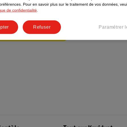
t
 préférences.
Pour en savoir plus sur le traitement de vos données, veui
ique de confidentialité
.
 4 au 16
.
pter
Refuser
Paramétrer l
z-en