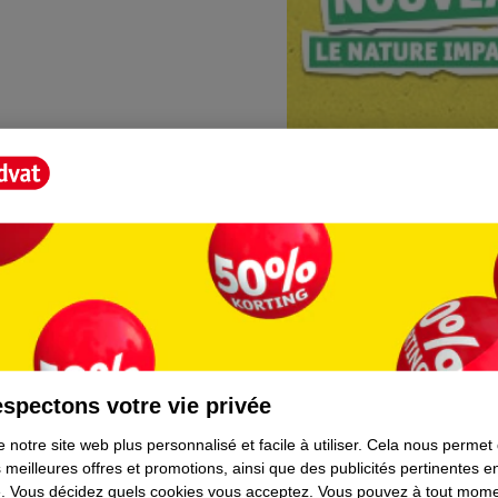
Borne photo Kruidva
lement. Plus besoin de rester
En magasin, vous trouvere
directement depuis votre t
facile et prêt immédiateme
spectons votre vie privée
 notre site web plus personnalisé et facile à utiliser.
Cela nous permet
 meilleures offres et promotions, ainsi que des publicités pertinentes 
t
.
Vous décidez quels cookies vous acceptez.
Vous pouvez à tout mome