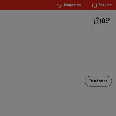
Magasins
Service
0
.
00
Itinéraire