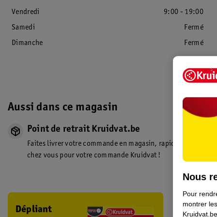
Vendredi
9:00 - 19:00
Samedi
Fermé
Dimanche
Fermé
Aussi dans ce magasin
Point de retrait Kruidvat.be
Faites livrer votre commande en magasin, rapidement et faci
chez vous pour votre commande Kruidvat !
Nous re
Pour rendre
montrer les
Dépliant
Déplian
Kruidvat.be