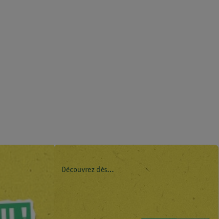
Découvrez dès
maintenant l’impact
environnemental de
tous vos produits de
marque Kruidvat