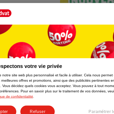
spectons votre vie privée
Borne photo Kruidva
 notre site web plus personnalisé et facile à utiliser.
Cela nous permet
lement. Plus besoin de rester
En magasin, vous trouvere
 meilleures offres et promotions, ainsi que des publicités pertinentes 
directement depuis votre t
.
Vous décidez quels cookies vous acceptez.
Vous pouvez à tout mome
facile et prêt immédiateme
 préférences.
Pour en savoir plus sur le traitement de vos données, veui
ique de confidentialité
.
pter
Refuser
Paramétrer l
er le