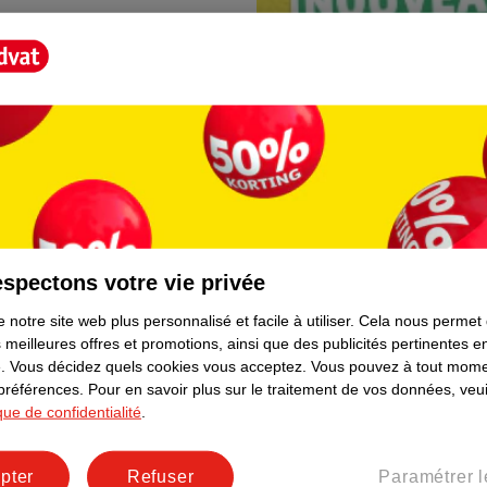
spectons votre vie privée
Borne photo Kruidva
 notre site web plus personnalisé et facile à utiliser.
Cela nous permet
lement. Plus besoin de rester
En magasin, vous trouvere
 meilleures offres et promotions, ainsi que des publicités pertinentes 
directement depuis votre t
.
Vous décidez quels cookies vous acceptez.
Vous pouvez à tout mome
facile et prêt immédiateme
 préférences.
Pour en savoir plus sur le traitement de vos données, veui
ique de confidentialité
.
pter
Refuser
Paramétrer l
er le