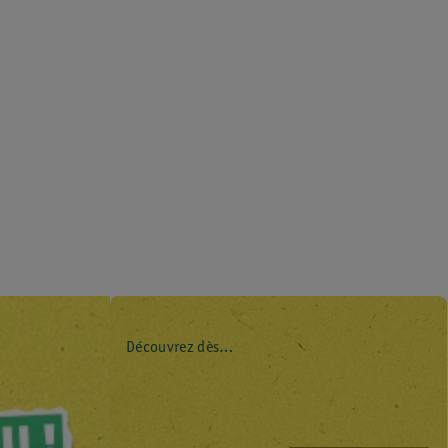
Découvrez dès
maintenant l’impact
environnemental de
tous vos produits de
marque Kruidvat