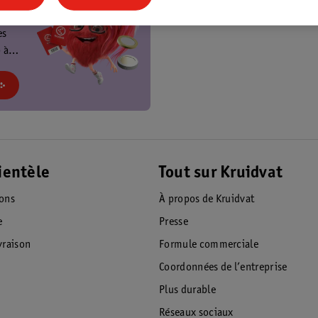
t
es
 à
at et
!
ientèle
Tout sur Kruidvat
ions
À propos de Kruidvat
e
Presse
raison
Formule commerciale
Coordonnées de l’entreprise
Plus durable
Réseaux sociaux