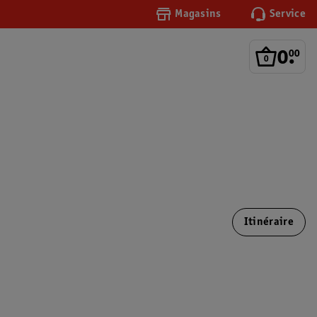
Magasins
Service
0
.
00
Itinéraire