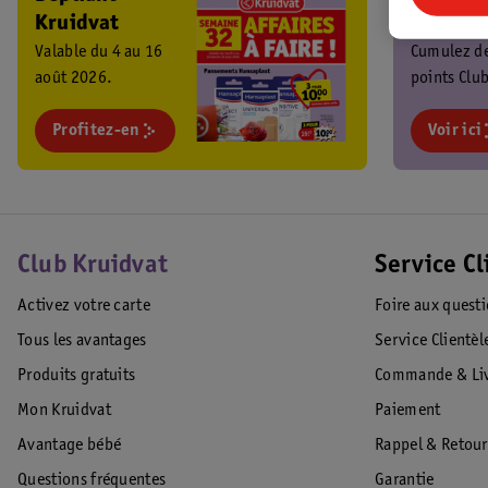
Kruidvat
Kruidva
Valable du 4 au 16
Cumulez d
août 2026.
points Club
chaque ach
Profitez-en
profitez de
Voir ici
promos
exclusives 
Club Kruidvat
Service Cl
Activez votre carte
Foire aux quest
Tous les avantages
Service Clientèl
Produits gratuits
Commande & Liv
Mon Kruidvat
Paiement
Avantage bébé
Rappel & Retour
Questions fréquentes
Garantie