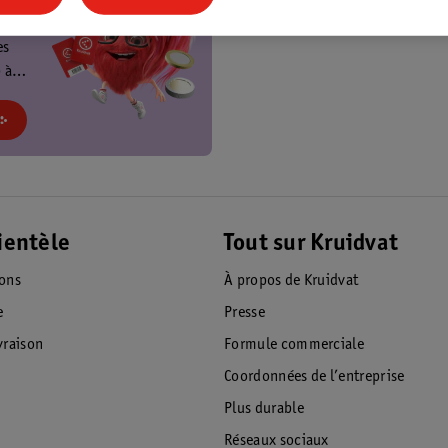
t
es
 à
at et
!
ientèle
Tout sur Kruidvat
ions
À propos de Kruidvat
e
Presse
raison
Formule commerciale
Coordonnées de l’entreprise
Plus durable
Réseaux sociaux