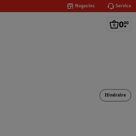
Magasins
Service
0
.
00
Itinéraire