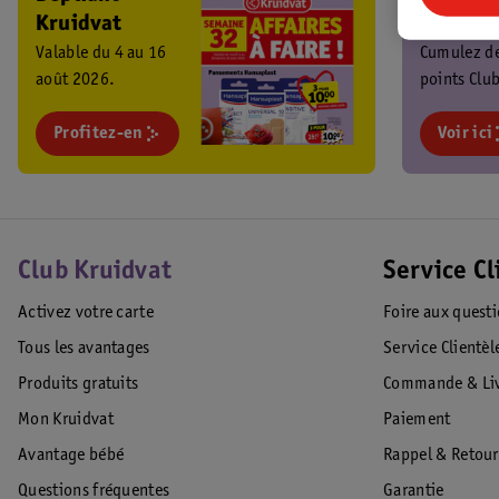
Kruidvat
Kruidva
Valable du 4 au 16
Cumulez d
août 2026.
points Club
chaque ach
Profitez-en
profitez de
Voir ici
promos
exclusives 
Club Kruidvat
Service Cl
Activez votre carte
Foire aux quest
Tous les avantages
Service Clientèl
Produits gratuits
Commande & Liv
Mon Kruidvat
Paiement
Avantage bébé
Rappel & Retour
Questions fréquentes
Garantie