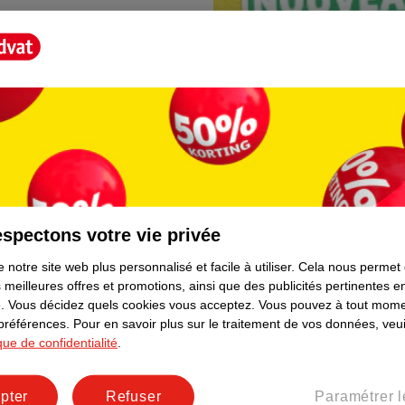
spectons votre vie privée
Borne photo Kruidva
 notre site web plus personnalisé et facile à utiliser.
Cela nous permet
lement. Plus besoin de rester
En magasin, vous trouvere
 meilleures offres et promotions, ainsi que des publicités pertinentes 
directement depuis votre t
.
Vous décidez quels cookies vous acceptez.
Vous pouvez à tout mome
facile et prêt immédiateme
 préférences.
Pour en savoir plus sur le traitement de vos données, veui
ique de confidentialité
.
pter
Refuser
Paramétrer l
er le