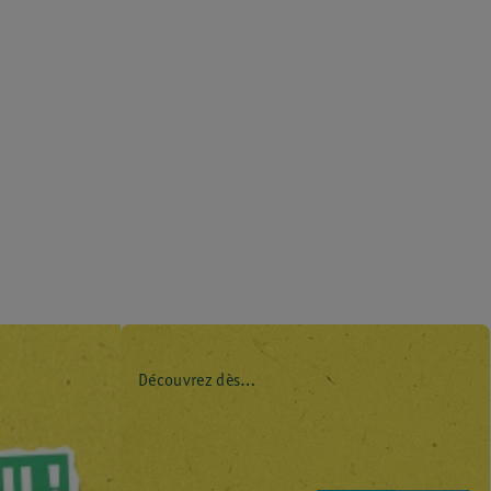
Découvrez dès
maintenant l’impact
environnemental de
tous vos produits de
marque Kruidvat