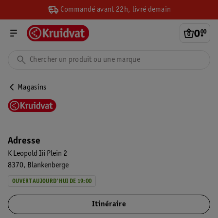
Commandé avant 22h, livré demain
0
.
00
Magasins
Adresse
K Leopold Iii Plein 2
8370
Blankenberge
OUVERT AUJOURD'HUI DE 19:00
Itinéraire