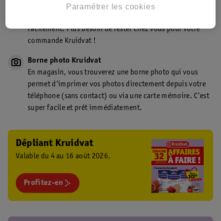
Point de retrait Kruidvat.be
Paramétrer les cookies
Faites livrer votre commande en magasin, rapidement et
facilement. Plus besoin de rester chez vous pour votre
commande Kruidvat !
Borne photo Kruidvat
En magasin, vous trouverez une borne photo qui vous
permet d’imprimer vos photos directement depuis votre
téléphone (sans contact) ou via une carte mémoire. C’est
super facile et prêt immédiatement.
Dépliant Kruidvat
Valable du 4 au 16 août 2026.
Profitez-en