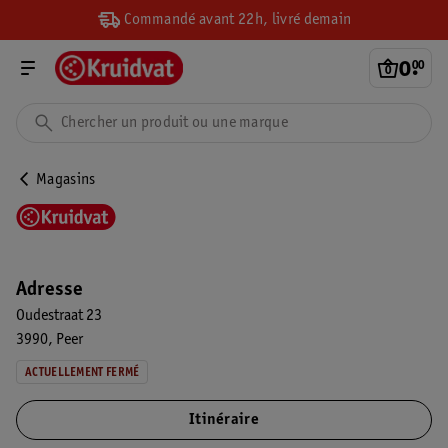
Commandé avant 22h, livré demain
0
.
00
Magasins
Adresse
Oudestraat 23
3990
Peer
ACTUELLEMENT FERMÉ
Itinéraire