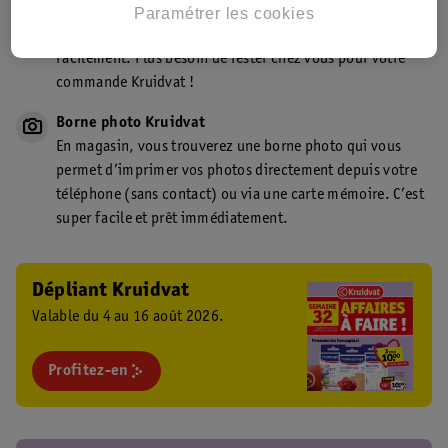
Point de retrait Kruidvat.be
Paramétrer les cookies
Faites livrer votre commande en magasin, rapidement et
facilement. Plus besoin de rester chez vous pour votre
commande Kruidvat !
Borne photo Kruidvat
En magasin, vous trouverez une borne photo qui vous
permet d’imprimer vos photos directement depuis votre
téléphone (sans contact) ou via une carte mémoire. C’est
super facile et prêt immédiatement.
Dépliant Kruidvat
Valable du 4 au 16 août 2026.
Profitez-en