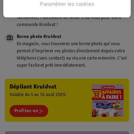
Point de retrait Kruidvat.be
Paramétrer les cookies
Faites livrer votre commande en magasin, rapidement et
facilement. Plus besoin de rester chez vous pour votre
commande Kruidvat !
Borne photo Kruidvat
En magasin, vous trouverez une borne photo qui vous
permet d’imprimer vos photos directement depuis votre
téléphone (sans contact) ou via une carte mémoire. C’est
super facile et prêt immédiatement.
Dépliant Kruidvat
Valable du 4 au 16 août 2026.
Profitez-en