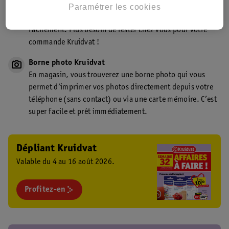
Point de retrait Kruidvat.be
Paramétrer les cookies
Faites livrer votre commande en magasin, rapidement et
facilement. Plus besoin de rester chez vous pour votre
commande Kruidvat !
Borne photo Kruidvat
En magasin, vous trouverez une borne photo qui vous
permet d’imprimer vos photos directement depuis votre
téléphone (sans contact) ou via une carte mémoire. C’est
super facile et prêt immédiatement.
Dépliant Kruidvat
Valable du 4 au 16 août 2026.
Profitez-en