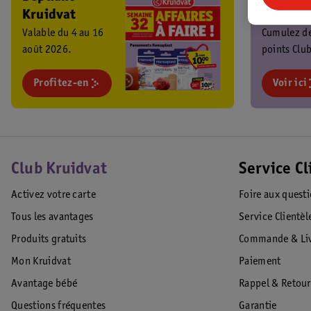
Kruidvat
Kruidva
Valable du 4 au 16
Cumulez d
août 2026.
points Club
chaque ach
Profitez-en
profitez de
Voir ici
promos
exclusives 
Club Kruidvat
Service Cl
Activez votre carte
Foire aux quest
Tous les avantages
Service Clientèl
Produits gratuits
Commande & Liv
Mon Kruidvat
Paiement
Avantage bébé
Rappel & Retour
Questions fréquentes
Garantie