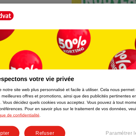
spectons votre vie privée
Borne photo Kruidva
 notre site web plus personnalisé et facile à utiliser.
Cela nous permet
lement. Plus besoin de rester
En magasin, vous trouvere
 meilleures offres et promotions, ainsi que des publicités pertinentes 
directement depuis votre t
.
Vous décidez quels cookies vous acceptez.
Vous pouvez à tout mome
facile et prêt immédiateme
 préférences.
Pour en savoir plus sur le traitement de vos données, veui
ique de confidentialité
.
pter
Refuser
Paramétrer l
er le