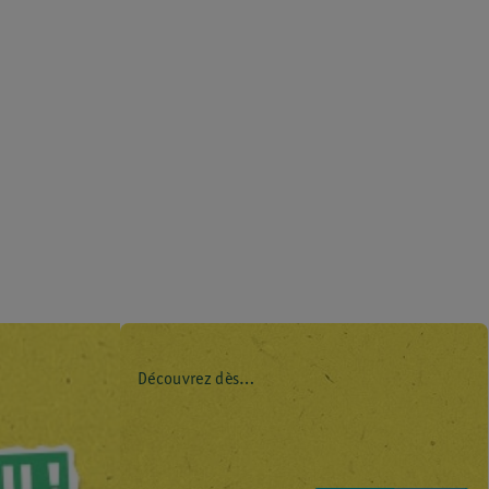
Découvrez dès
maintenant l’impact
environnemental de
tous vos produits de
marque Kruidvat