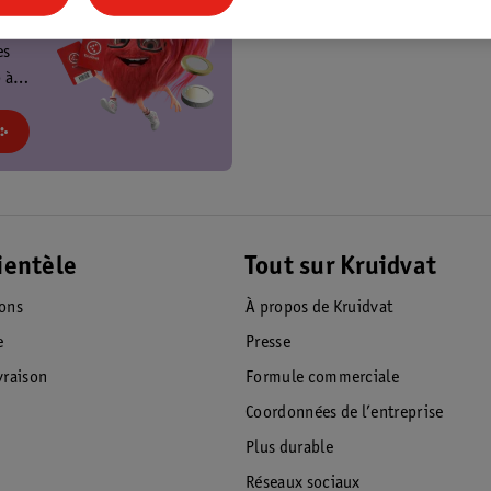
t
es
 à
at et
!
ientèle
Tout sur Kruidvat
ions
À propos de Kruidvat
e
Presse
raison
Formule commerciale
Coordonnées de l’entreprise
Plus durable
Réseaux sociaux