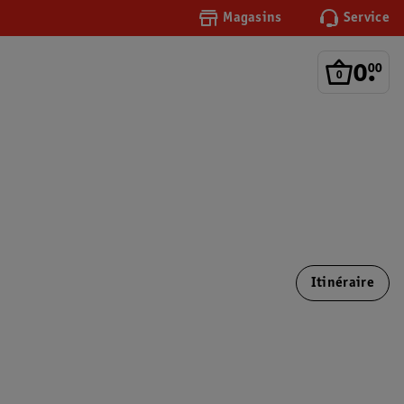
Magasins
Service
0
.
00
Itinéraire